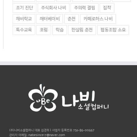
조기 진단
주식회사 나비
주의력 결핍
집착
채비학교
채터베이비
춘천
카페로하스 나비
특수교육
포럼
학습
한살림 춘천
협동조합 소요
(주)나비소셜컴퍼니 대표 김경희 | 사업자 등록번호 752-86-00667
관리자 이메일:
nabesince17@naver.com