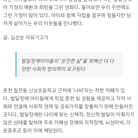
아 가정의 애환과 희망을 그린 영화다
.
돌아보면 우리 주변에도
그런 가정이 많이 있다
.
아이와 함께 자립을 꿈꾸며 힘들지만 당
차게 살아가는 우리 이웃들을 만나봤다
.
글. 김선순 자유기고가
발달장애아이들의 ‘온전한 삶’을 위해선 더 다
양한 사회적 창의력이 요구된다
춘천 칠전동 신남초등학교 근처에
‘
나비
’
라는 착한 카페가 있
다
.
발달장애 아이들에게 직업 훈련 및 경험을 제공하고 지역 사
회와 연결해 사회적 경제 및 공유가치를 창출하기 위해 만들어진
곳이다
.
발달장애란 나이에 맞는 신체적
,
정신적 발달이 이뤄지지
않은 상태를 말하며 주로 자폐성 장애와 지적장애
,
뇌성마비
,
다
운증후군 등이 이에 해당된다
.