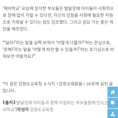
‘
채비학교
’
모임에 참석한 부모들은 발달장애 아이들이 사회적으
로 장애 없이 자랄 수 있다면
,
자신의 강점을 사회에 필요한 자원
으로 키워낼 수 있다는 점도 강조했다
.
그리고 공감 가는 좋은 제
안을 해주었다
.
“‘
달라
!’
라는 말을 살짝 바꿔서
‘
어떻게 다를까
?’
하는 관심으로
,
‘
못해
!’
라는 말을
‘
어떻게 하면 할 수 있을까
?’
하는 호기심으로 바
꿔보면 어떨까요
?”
*이 글은 강원도교육청 소식지 <강원교육맑음> 36호에 실린 글
입니다.
[출처]
발달장애 아이들과 함께 자립하는 부모들함께 만드는 ‘채
비학교’
|
작성자
강원도교육청