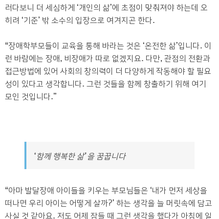
러다보니 더 세심하게
‘
개인의 삶
’
에 초점이 맞춰져야 하는데 오
히려
‘
기준
’
밖 소수의 입장으로 여겨지곤 한다
.
“
장애학부모들이 교육을 통해 바라는 것은
‘
온전한 삶
’
입니다
.
이
런 바람에는 장애
,
비장애가 따로 없겠지요
.
다만
,
관점의 전환과
접근방법에 있어 사회의 창의력이 더 다양하게 작동해야 할 필요
성이 있다고 생각합니다
.
그런 것들을 함께 창출하기 위해 여기
모인 것입니다
.”
‘함께 행복한 삶’을 꿈꿉니다
“
아마 발달장애 아이들을 키우는 부모님들은
‘
내가 먼저 세상을
떠나면 우리 아이는 어떻게 살까
?’
하는 생각을 늘 머릿속에 담고
사실 것 같아요
.
저도 어제 잠들 때 그런 생각을 했다가 아침에 일