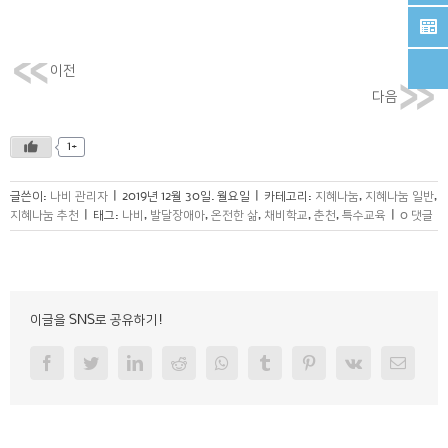
이전
다음
1+
글쓴이:
나비 관리자
|
2019년 12월 30일. 월요일
|
카테고리:
지혜나눔
,
지혜나눔 일반
,
지혜나눔 추천
|
태그:
나비
,
발달장애아
,
온전한 삶
,
채비학교
,
춘천
,
특수교육
|
0 댓글
이글을 SNS로 공유하기!
Facebook
Twitter
Linkedin
Reddit
Whatsapp
Tumblr
Pinterest
Vk
Email