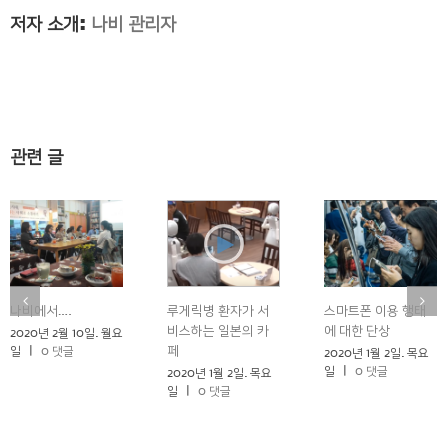
저자 소개:
나비 관리자
관련 글
나비에서….
루게릭병 환자가 서
스마트폰 이용 행태
비스하는 일본의 카
에 대한 단상
2020년 2월 10일. 월요
페
일
|
0 댓글
2020년 1월 2일. 목요
일
|
0 댓글
2020년 1월 2일. 목요
일
|
0 댓글