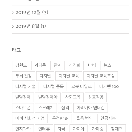
2019년 12월 (3)
2019년 8월 (1)
태그
강원도
과의존
관계
김경희
나비
뉴스
두뇌 건강
디지털
디지털 교육
디지털 교육포럼
디지털 기술
디지털 중독
로봇 마일로
메가맨 100
발달장애
발달장애아
사회교육
상호작용
스마트폰
스크레치
심리
아리아아 앤더슨
예비 사회적 기업
온전한 삶
울음 번역
인공지능
인지과학
인터뷰
자극
자폐아
자폐증
잠재력