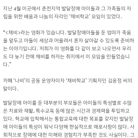
지난
4
월 이곳에서 춘천지역 발달장애 아이들과 그 가족들의 자
립을 위한 배움과 나눔의 자리인
‘
채비학교
’
모임이 있었다
.
“<
채비
>
라는 영화가 있습니다
.
발달장애아들을 둔 엄마가 죽음
을 앞두고 아들이 세상과 어울려서 혼자 살아갈 수 있도록 준비하
는 이야기입니다
.
저희가 이 영화를 다 같이 보고 나오면서 우리
도 더 늦기 전에 채비를 하자는 취지에서 이 모임을 만들었습니
다
.”
카페
‘
나비
’
의 공동 운영자이자
‘
채비학교
’
기획자인 김윤정 씨의
말이다
.
발달장애 아이를 둔 대부분의 부모들은 아이들의 특성별로 수많
은 치료와 재활
,
특수교육 등에 많은 시간과 경제력을 투입하고
있다
.
학교에 입학해서는 통합교육에 대한 목표를 갖지만 발달장
애 아이들의 특성이 워낙 다양해 현실적으로 애로사항이 많다
.
사
회적으로 장애에 대한 이해와 경험치가 부족한 것도 사실이다
.
그