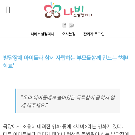
Skip
Facebook
Email
to
나비소셜컴퍼니
오시는길
관리자 로그인
content
발달장애 아이들과 함께 자립하는 부모들함께 만드는 ‘채비
학교’
“우리 아이들에게 숨어있는 독특함이 묻히지 않
게 해주세요.”
극장에서 조용히 내려진 영화 중에
<
채비
>
라는 영화가 있다
.
다른 아이들보다 더디게 태어나 평생을 돌봐줘야 하는 발달장애