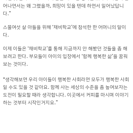
어나면서는 왜 그랬을까
,
희망이 있을 텐데 하면서 일어났답니
다
.”
스물여섯 살 아들을 위해
‘
채비학교
’
에 참석한 한 어머니의 말이
다
.
이제 이들은
‘
채비학교
’
를 통해 지금까지 안 해봤던 것들을 좀 해
보려고 한다
.
부모들이 아이의 입장에서
‘
함께 행복한 삶
’
을 꿈꿔
보는 것이다
.
“
생각해보면 우리 아이들이 행복한 사회라면 모두가 행복한 사회
일 수도 있을 것 같아요
.
함께 사는 세상의 수준을 좀 높여보자는
도전이 필요할 때라 생각합니다
.
이곳에서 커피를 마시며 이야기
하는 것부터 시작인거지요
.”