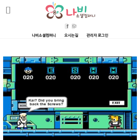
Skip
Facebook
Email
to
나비소셜컴퍼니
오시는길
관리자 로그인
content