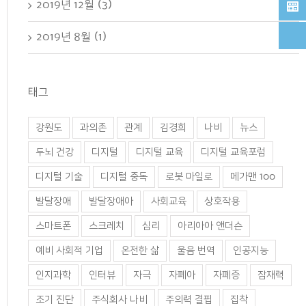
2019년 12월 (3)
2019년 8월 (1)
태그
강원도
과의존
관계
김경희
나비
뉴스
두뇌 건강
디지털
디지털 교육
디지털 교육포럼
디지털 기술
디지털 중독
로봇 마일로
메가맨 100
발달장애
발달장애아
사회교육
상호작용
스마트폰
스크레치
심리
아리아아 앤더슨
예비 사회적 기업
온전한 삶
울음 번역
인공지능
인지과학
인터뷰
자극
자폐아
자폐증
잠재력
조기 진단
주식회사 나비
주의력 결핍
집착