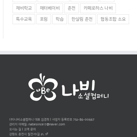
채비학교
채터베이비
춘천
카페로하스 나비
특수교육
포럼
학습
한살림 춘천
협동조합 소요
(주)나비소셜컴퍼니 대표 김경희 | 사업자 등록번호 752-86-00667
관리자 이메일:
nabesince17@naver.com
오시는 길
|
고객 문의
강원도 춘천시 칠전서1길 21, 1F