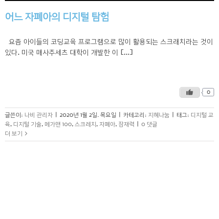
어느 자폐아의 디지털 탐험
요즘 아이들의 코딩교육 프로그램으로 많이 활용되는 스크래치라는 것이
있다. 미국 매사추세츠 대학이 개발한 이 [...]
0
글쓴이:
나비 관리자
|
2020년 1월 2일. 목요일
|
카테고리:
지혜나눔
|
태그:
디지털 교
육
,
디지털 기술
,
메가맨 100
,
스크레치
,
자폐아
,
잠재력
|
0 댓글
더 보기