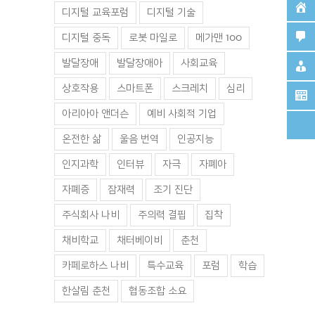
디지털 교육포럼
디지털 기술
디지털 중독
로봇 마일로
메가맨 100
발달장애
발달장애아
사회교육
상호작용
스마트폰
스크레치
심리
아리아아 앤더슨
예비 사회적 기업
온전한 삶
울음 번역
인공지능
인지과학
인터뷰
자극
자폐아
자폐증
잠재력
조기 진단
주식회사 나비
주의력 결핍
집착
채비학교
채터베이비
춘천
7-2
연구소-6-17
연구소-6-14
카페로하스 나비
특수교육
포럼
학습
12월 31일. 화요일
|
2019년 12월 31일. 화요일
|
2019년 12월 31일.
0 댓글
0 댓글
한살림 춘천
협동조합 소요