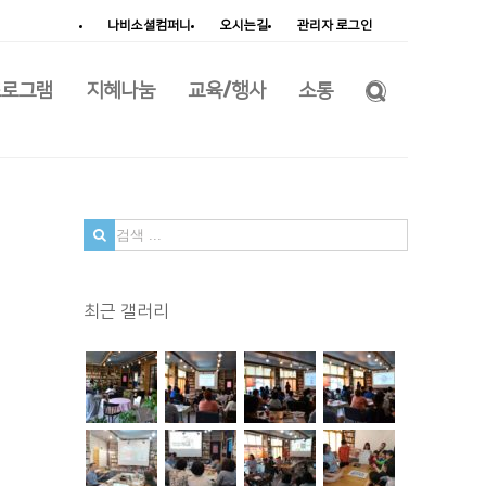
나비소셜컴퍼니
오시는길
관리자 로그인
프로그램
지혜나눔
교육/행사
소통
검
색
...
최근 갤러리