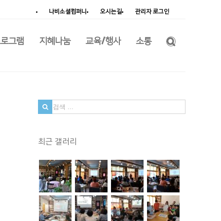
나비소셜컴퍼니
오시는길
관리자 로그인
프로그램
지혜나눔
교육/행사
소통
검
색
...
최근 갤러리