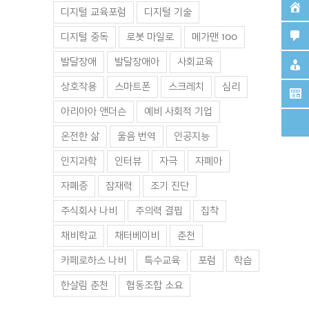
디지털 교육포럼
디지털 기술
디지털 중독
로봇 마일로
메가맨 100
발달장애
발달장애아
사회교육
상호작용
스마트폰
스크레치
심리
아리아아 앤더슨
예비 사회적 기업
온전한 삶
울음 번역
인공지능
인지과학
인터뷰
자극
자폐아
자폐증
잠재력
조기 진단
주식회사 나비
주의력 결핍
집착
채비학교
채터베이비
춘천
센터-13-14
심리발달센터-13-13
심리발달센터-11-6
카페로하스 나비
특수교육
포럼
학습
12월 31일. 화요일
|
2019년 12월 31일. 화요일
|
2019년 12월 31일.
0 댓글
0 댓글
한살림 춘천
협동조합 소요