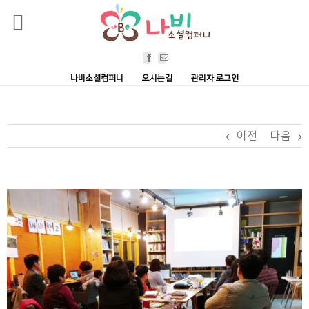
Skip
Facebook
Email
to
나비소셜컴퍼니
오시는길
관리자 로그인
content
이전
다음