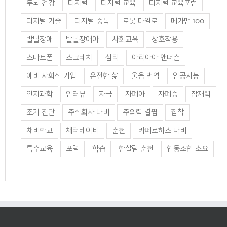
두뇌 건강
디지털
디지털 교육
디지털 교육포럼
디지털 기술
디지털 중독
로봇 마일로
메가맨 100
발달장애
발달장애아
사회교육
상호작용
스마트폰
스크레치
심리
아리아아 앤더슨
예비 사회적 기업
온전한 삶
울음 번역
인공지능
인지과학
인터뷰
자극
자폐아
자폐증
잠재력
조기 진단
주식회사 나비
주의력 결핍
집착
채비학교
채터베이비
춘천
카페로하스 나비
특수교육
포럼
학습
한살림 춘천
협동조합 소요