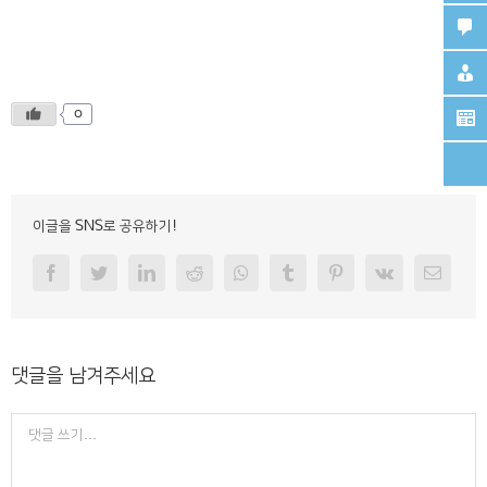
0
이글을 SNS로 공유하기!
Facebook
Twitter
Linkedin
Reddit
Whatsapp
Tumblr
Pinterest
Vk
Email
댓글을 남겨주세요
Comment