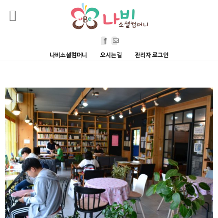
Skip
Facebook
Email
to
나비소셜컴퍼니
오시는길
관리자 로그인
content