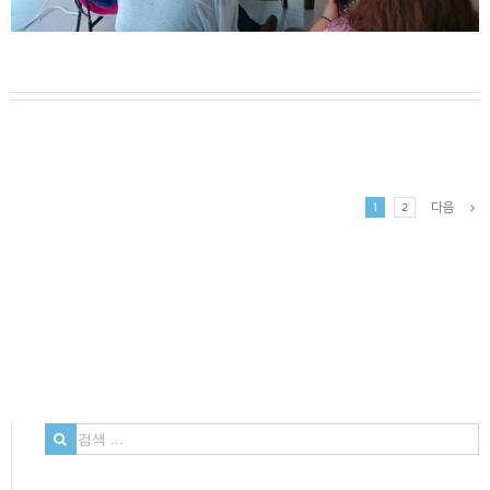
다음
1
2
검
색