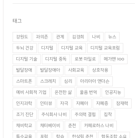
태그
강원도
과의존
관계
김경희
나비
뉴스
두뇌 건강
디지털
디지털 교육
디지털 교육포럼
디지털 기술
디지털 중독
로봇 마일로
메가맨 100
발달장애
발달장애아
사회교육
상호작용
스마트폰
스크레치
심리
아리아아 앤더슨
예비 사회적 기업
온전한 삶
울음 번역
인공지능
인지과학
인터뷰
자극
자폐아
자폐증
잠재력
조기 진단
주식회사 나비
주의력 결핍
집착
채비학교
채터베이비
춘천
카페로하스 나비
특수교육
포럼
학습
한살림 춘천
협동조합 소요