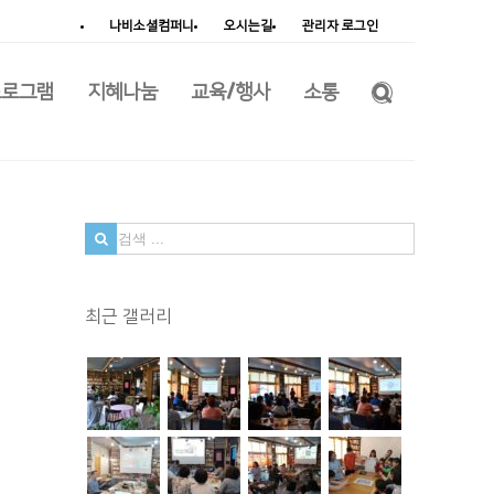
나비소셜컴퍼니
오시는길
관리자 로그인
프로그램
지혜나눔
교육/행사
소통
검
색
...
최근 갤러리