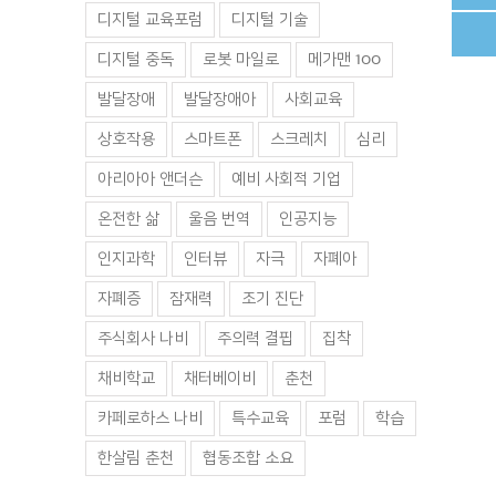
디지털 교육포럼
디지털 기술
디지털 중독
로봇 마일로
메가맨 100
발달장애
발달장애아
사회교육
상호작용
스마트폰
스크레치
심리
아리아아 앤더슨
예비 사회적 기업
온전한 삶
울음 번역
인공지능
인지과학
인터뷰
자극
자폐아
자폐증
잠재력
조기 진단
주식회사 나비
주의력 결핍
집착
채비학교
채터베이비
춘천
카페로하스 나비
특수교육
포럼
학습
한살림 춘천
협동조합 소요